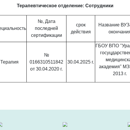
Терапевтическое отделение: Сотрудники
№, Дата
срок
Название ВУЗа
ециальность
последней
действия
окончани
сертификации
ГБОУ ВПО "Ура
госуцдарстве
№
медицинск
Терапия
0166310511842
30.04.2025 г.
академия" М
от 30.04.2020 г.
2013 г.