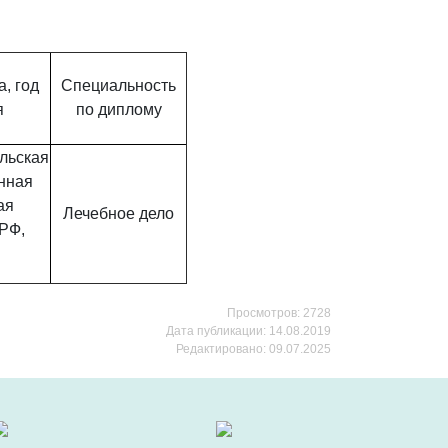
, год
Специальность
я
по диплому
льская
нная
ая
Лечебное дело
ЗРФ,
Просмотров: 2728
Дата публикации: 14.08.2019
Редактировано: 09.07.2025